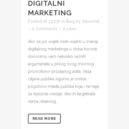
DIGITALNI
MARKETING
Posted at 13:23h
in
Blog
by
davormit
0 Comments
0
Likes
Ako se još uvijek niste uvjerili u značaj
digitalnog marketinga u doba korone,
donosimo vam nekoliko važnih
argumenata u prilog ovog moćnog
promotivno-prodajnog alata: Vaša
ciljana publika sigurno je online,
pogotovo mlađa publika koja i ne haje
za klasične medije. Ako ih targetirate
nema nikakvog...
READ MORE