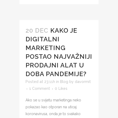
20 DEC
KAKO JE
DIGITALNI
MARKETING
POSTAO NAJVAŽNIJI
PRODAJNI ALAT U
DOBA PANDEMIJE?
Posted at 23:11h
in
Blog
by
davormit
1 Comment
0
Likes
Ako se u svijetu marketinga neko
pokazao kao otporan na uticaj
koronavirusa, onda je to svakako