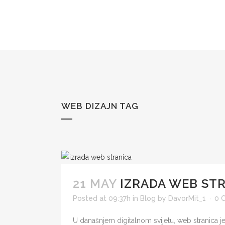
WEB DIZAJN TAG
21 MAY
IZRADA WEB STR
Posted at 09:37h
in
Blog
by
DavorMit_1
0 
U današnjem digitalnom svijetu, web stranica je v