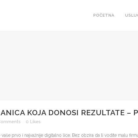
POČETNA
USLU
ANICA KOJA DONOSI REZULTATE – P
Comments
0
Likes
aše prvo i najvažnije digitalno lice. Bez obzira da li vodite malu firmu, 